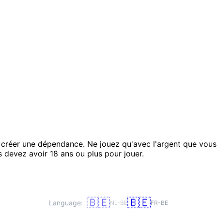
 créer une dépendance. Ne jouez qu'avec l'argent que vou
s devez avoir 18 ans ou plus pour jouer.
🇧🇪
🇧🇪
Language:
NL-BE
FR-BE